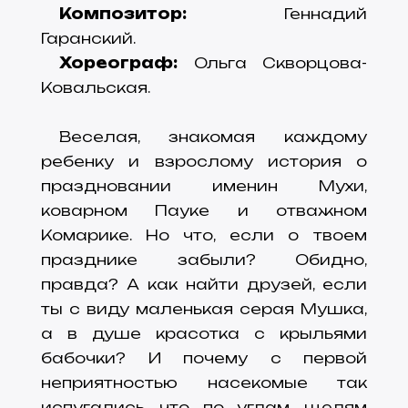
Композитор:
Геннадий
Гаранский.
Хореограф:
Ольга Скворцова-
Ковальская.
Веселая, знакомая каждому
ребенку и взрослому история о
праздновании именин Мухи,
коварном Пауке и отважном
Комарике. Но что, если о твоем
празднике забыли? Обидно,
правда? А как найти друзей, если
ты с виду маленькая серая Мушка,
а в душе красотка с крыльями
бабочки? И почему с первой
неприятностью насекомые так
испугались, что по углам, щелям